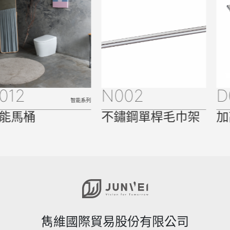
012
N002
D
智能系列
能馬桶
不鏽鋼單桿毛巾架
加
雋維國際貿易股份有限公司