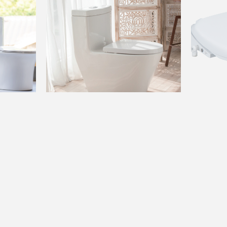
A008
G00
現代系列
引領系列
單體馬桶
免治