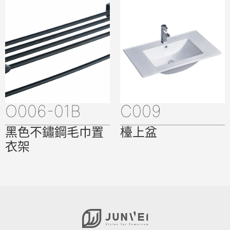
O006-01B
C009
黑色不鏽鋼毛巾置
檯上盆
衣架